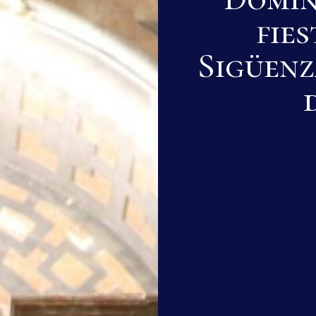
fies
Sigüenz