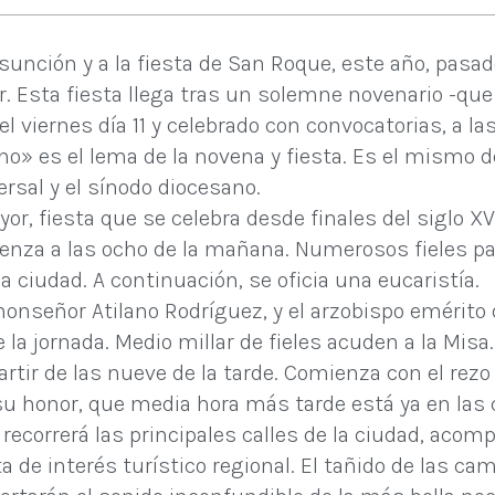
sunción y a la fiesta de San Roque, este año, pasa
r. Esta fiesta llega tras un solemne novenario -que 
el viernes día 11 y celebrado con convocatorias, a l
no» es el lema de la novena y fiesta. Es el mismo de
ersal y el sínodo diocesano.
Mayor, fiesta que se celebra desde finales del siglo
za a las ocho de la mañana. Numerosos fieles parti
a ciudad. A continuación, se oficia una eucaristía.
 monseñor Atilano Rodríguez, y el arzobispo emérito
 la jornada. Medio millar de fieles acuden a la Misa.
ir de las nueve de la tarde. Comienza con el rezo de
u honor, que media hora más tarde está ya en las ca
 recorrerá las principales calles de la ciudad, acom
sta de interés turístico regional. El tañido de las c