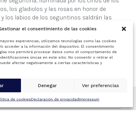
he seguntina, iluminada por los cirios de los
s, los gladiolos y las rosas en honor de
y los labios de los seguntinos saldrán las
Gestionar el consentimiento de las cookies
 mejores experiencias, utilizamos tecnologías como las cookies
o acceder a la información del dispositivo. El consentimiento
gías nos permitirá procesar datos como el comportamiento de
identificaciones únicas en este sitio. No consentir o retirar el
puede afectar negativamente a ciertas características y
SIGUIENTE >
ar
Denegar
Ver preferencias
lítica de cookies
Declaración de privacidad
Impressum