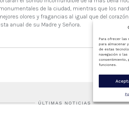
rtarán el sonido inconfundible de la más bella noc
y monumentales de la ciudad, mientras que los nardo
jores olores y fragancias al igual que del corazón 
esta anual de su Madre y Señora.
Para ofrecer las
para almacenar y/
de estas tecnolo
navegación o las 
consentimiento, 
funciones.
Acept
Po
ÚLTIMAS NOTICIAS