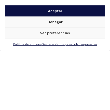
Aceptar
Denegar
Ver preferencias
Política de cookies
Declaración de privacidad
Impressum
DICIEMBRE 3, 2023
Primeras declaraciones de nuestro próximo obispo,